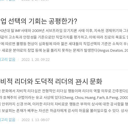
업 선택의 기회는 공평한가?
90년대 말 IMF사태와 2009년 서브프라임 모기지론 사태 이후, 지속된 경제위기와 
같이 고소득과 안정성을 기준으로만 직업가치를 평가하고, 이에 따라 진로의 목표도 
에 따르면 불평등 현상이 심화됨에 따라 젊은 세대들의 직업선택의 기준은 소득이 우선
 새로운 분야로의 창업 등에 눈을 돌리지 못하는 문제가 발생한다(Angus Deaton, 2
약 44만 명의 공시생이 발생한 바 있다(김향덕･이대중, 2018). 공무원, 대기업 등의 안정
고리 없음
2022. 1. 20. 09:22
비적 리더와 도덕적 리더의 꽌시 문화
 문화에서 자비적 리더십은 전형적인 리더십 행동이며 리더의 역할 의무로 간주된다(周浩
과 호혜주의 규범이라는 유교 사상에 있다(Cheng, Chou, Huang, Farh, & Pen
 안위까지 신경 쓰며, 이러한 리더의 자비로운 행동은 부하의 상사에 대한 감사함을 형성한다(F
 보살피는 존재가 베푸는 자선은 하급자에게 감사의 마음을 불러일으킬 수 있다. 상사
게 충성하고, 또는 상사의 요구에 순종하고(Yang, 1993), 공식적..
고리 없음
2022. 1. 13. 08:07