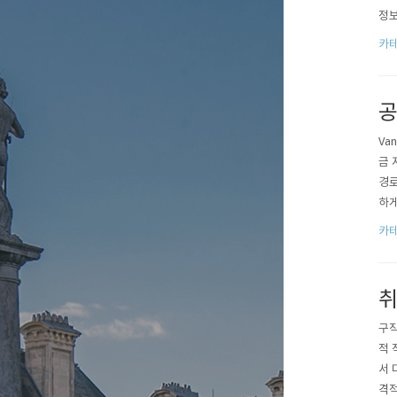
정보
pi
카테
공
Va
금 
경로
하게
다(
카테
취
구직
적 
서 
격적