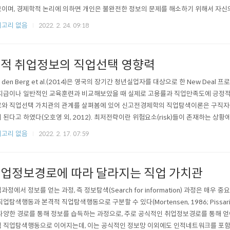
이며, 경제학적 논리에 의하면 개인은 불완전한 정보의 문제를 해소하기 위해서 자신의 
tal Theory)에 의해서 노동시장에서 자신의 노동가치를 높이려는 최대의 노력을 한다.
고리 없음
2022. 2. 24. 09:18
적 취업정보의 직업선택 영향력
n den Berg et al.(2014)은 영국의 장기간 청년실업자를 대상으로 한 New D
지급이나 일반적인 교육훈련과 비교해보았을 때 실제로 고용률과 직업만족도에 긍정적인
와 직업선택 가치관의 관계를 살펴봄에 있어 신고전경제학의 직업탐색이론은 구직자는 불완전
 된다고 하였다(오호영 외, 2012). 최저전략이란 위험요소(risk)들이 존재하는 
Bierwag & Khang, 1979). 즉 선택을 하는 개인은 하고 싶은 것이 아닌 생존하기..
고리 없음
2022. 2. 17. 07:59
업정보경로에 따라 달라지는 직업 가치관
과정에서 정보를 얻는 과정, 즉 정보탐색(Search for information) 과정은 
직업탐색행동과 본격적 직업탐색행동으로 구분할 수 있다(Mortensen, 1986; Pissa
다양한 경로를 통해 정보를 습득하는 과정으로, 주로 공식적인 취업정보경로를 통해 얻
 직업탐색행동으로 이어지는데, 이는 공식적인 정보망 이외에도 인적네트워크를 포함