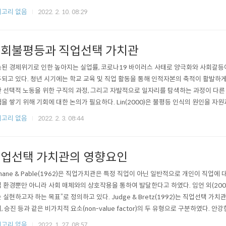
, 이는 원하는 직장에 이력서를 제출하거나 회사에 직접 문의하는 절차에 해당된다. 예
고리 없음
2022. 2. 10. 08:29
회불평등과 직업선택 가치관
된 경제위기로 인한 높아지는 실업률, 코로나19 바이러스 사태로 양극화와 사회갈등
되고 있다. 청년 시기에는 학교 교육 및 직업 활동을 통해 인적자본의 축적이 활발
 선택적 노동을 위한 구직의 과정, 그리고 자발적으로 일자리를 탐색하는 과정이 다른
을 쌓기 위해 기회에 대한 논의가 필요하다. Lin(2000)은 불평등 인식의 원인을 
불평등과 결과 불평등이라는 두 하위개념을 구분하면, 첫째, 우선 소위 ‘스펙’이라고 불
고리 없음
2022. 2. 3. 08:44
업선택 가치관의 영향요인
nnane & Pable(1962)은 직업가치관은 특정 직업이 아닌 일반적으로 개인이 직업에
 환경뿐만 아니라 사회 매체와의 상호작용을 통하여 발달한다고 하였다. 임언 외(200
 실현하고자 하는 목표”로 정의하고 있다. Judge & Bretz(1992)는 직업선택 가치관
, 승진 등과 같은 비가치적 요소(non-value factor)의 두 유형으로 구분하였다. 안
, 성취, 흥미와 관련된 내재적 가치관과 보수, 지위, ..
고리 없음
2022. 1. 27. 08:57