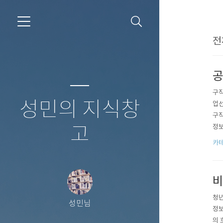
전
공
구직
성민의 지식창
업선
구직
고
정보
다.
카테
비
청년
성민님
정보
의 