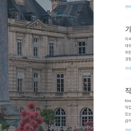
이며
카테
기
지속
대두
위한
경험
자원
카테
직
Ki
직업
또는
급여
기여
카테