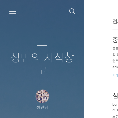
전
중
중국
성민의 지식창
적 
권위
고
en
에 
카테
심
Lo
성민님
적 
느낌