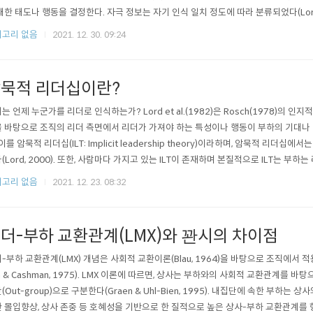
대한 태도나 행동을 결정한다. 자극 정보는 자기 인식 일치 정도에 따라 분류되었다(Lord & Ma
, 1995), 리더십 행동 평가(Lord & Maher, 1991), 사..
고리 없음
2021. 12. 30. 09:24
묵적 리더십이란?
는 언제 누군가를 리더로 인식하는가? Lord et al.(1982)은 Rosch(1978)의
 바탕으로 조직의 리더 측면에서 리더가 가져야 하는 특성이나 행동이 부하의 기대나 
 이를 암묵적 리더십(ILT: Implicit leadership theory)이라하며, 암묵적 
(Lord, 2000). 또한, 사람마다 가지고 있는 ILT이 존재하며 본질적으로 ILT는 
리더를 분류한다고 가정하고 있다. 즉, 사람들은 자신의 다른 과..
고리 없음
2021. 12. 23. 08:32
더-부하 교환관계(LMX)와 꽌시의 차이점
-부하 교환관계(LMX) 개념은 사회적 교환이론(Blau, 1964)을 바탕으로 조직에서
n & Cashman, 1975). LMX 이론에 따르면, 상사는 부하와의 사회적 교환관계를 바
(Out-group)으로 구분한다(Graen & Uhl-Bien, 1995). 내집단에 속한 부하
 몰입향상, 상사 존중 등 호혜성을 기반으로 한 질적으로 높은 상사-부하 교환관계를 형성한다(