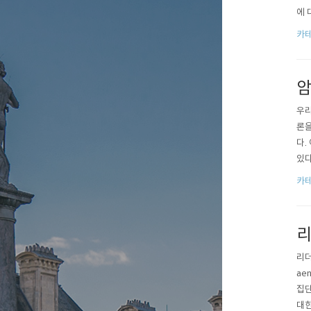
에 
and
카테
암
우리
론을
다.
있다
로 
카테
리
리더
ae
집단
대한