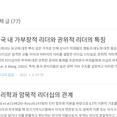
체 글 (77)
국 내 가부장적 리더와 권위적 리더의 특징
에서는 유교에 대한 뿌리 깊은 가치로 인해 상사가 직원들의 행동과 태도에 대한 중요한 영향
리더십은 엄격한 규율, 미덕과 아버지의 자비를 결합한 리더십 스타일로, 권위적, 자비적, 도덕
적 리더십이란 부하에 대한 강력한 권위와 통제를 주장하면서 부하들에게 의심의 여지없는 
kar, & Wang, 2001). 특히, 중국 관리자들은 높은 권력 거리 구조를 설정하고 
대한 개별화되고 전체적인 관심을 보여준다는 것을 의미한다. 도덕적 ..
고리 없음
2022. 1. 6. 07:59
리학과 암묵적 리더십의 관계
rd et al.(1982)는 Rosch(1978)의 인지 범주화 이론을 바탕으로 ILT의 이
자극과 마주쳤을 때 장기기억시스템에서 자극과 연관된 도식, 암묵적 이론 또는 지식구
으로 알거나 이를 분별하고 판단하는 의식적 작용으로서, 부하는 리더의 본질적이고 고