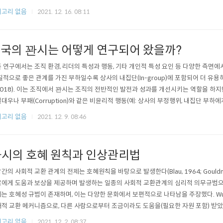
상사와의 신뢰가 낮아 비협력적 관계를 형성, ..
고리 없음
2021. 12. 16. 08:11
국의 꽌시는 어떻게 연구되어 왔을까?
 연구에서는 조직 환경, 리더의 특성과 행동, 기타 개인적 특성 요인 등 다양한 측면에
질적으로 좋은 관계를 가진 부하일수록 상사의 내집단(In-group)에 포함되어 더 유용하고 많
 2018). 이는 조직에서 꽌시는 조직의 전반적인 발전과 성과를 개선시키는 역할을 
대우나 부패(Corruption)와 같은 비윤리적 행동(예: 상사의 부정행위, 내집단 부하에
과에 부정적인 영향을 줄 수있다(Chen, Chen & Xin, 2004;..
고리 없음
2021. 12. 9. 08:46
시의 호혜 원칙과 인상관리법
간의 사회적 교환 관계의 전제는 호혜원칙을 바탕으로 발생한다(Blau, 1964; Gouldner
에게 도움과 보상을 제공하며 발생하는 일종의 사회적 교환관계의 심리적 의무규범으로 해석
는 호혜성 규범이 존재하며, 이는 다양한 문화에서 보편적으로 나타남을 주장했다. Wu et
적 교환 메커니즘으로, 다른 사람으로부터 조금이라도 도움을(필요한 자원 포함) 받았
를 통해 상호 도움을 주고받는다면 수용자는 감사함을 가짐과 동시에 인정(人情)에..
고리 없음
2021. 12. 2. 08:37