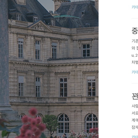
는 
카테
중
기존
와 
u,
차별
직성
카테
꽌
사람
서로
계에
잠재
꽌시
카테