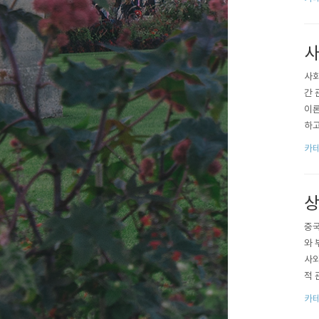
사
사회
간 
이론
하고
로 
카테
상
중국
와 
사와
적 
00
카테